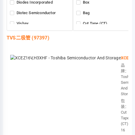
Diodes Incorporated
Box
Diotec Semiconductor
Bag
Vishay
Cut Tape (CT)
EVVO
Strip
TVS二极管
(97397)
Flip Electronics
Retail Package
NXP Semiconductors
XCEZ1
品
Good-Ark Semiconductor
牌：
HY Electronic (Cayman) Limited
Toshiba
Semico
ROHM Semiconductor
And
Storage
Texas Instruments
包
装：
Meritek
Cut
Tape
Microchip Technology
(CT)
Murata Electronics
16
V