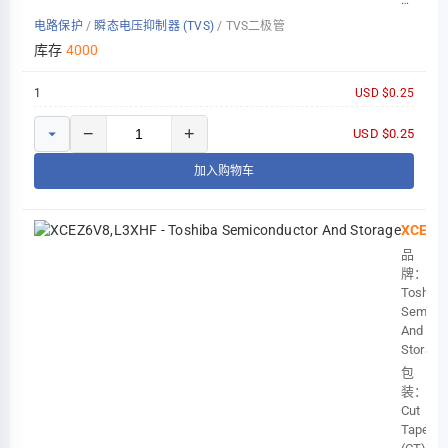
NextGen Components
ZENER
电路保护
/
瞬态电压抑制器 (TVS)
/
TVS二极管
DIODE,
SOD-
库存
4000
Qorvo
523(ESC
1
USD $0.25
−
+
USD $0.25
加入购物车
XCEZ6
品
牌：
Toshiba
Semico
And
Storage
包
装：
Cut
Tape