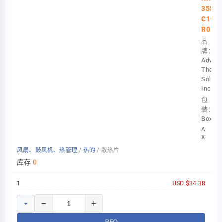
3559-
C1-
R0
品
牌：
Advan
Therma
Soluti
Inc.
包
装：
Box
AMD
XILINX
KRIA
风扇、鼓风机、热管理
/
热的
/
散热片
K26
54X68
库存
0
1
USD $34.38
−
+
RFQ