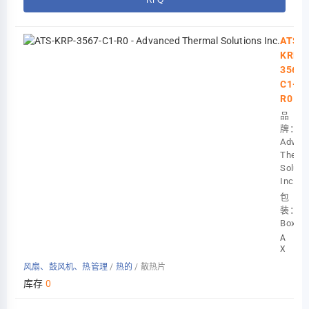
ATS-
KRP-
3567-
C1-
R0
品
牌：
Advan
Therma
Soluti
Inc.
包
装：
Box
AMD
XILINX
KRIA
风扇、鼓风机、热管理
/
热的
/
散热片
K28
54X68
库存
0