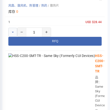
KRIA
风扇、鼓风机、热管理
/
热的
/
散热片
K31
54X68
库存
0
1
USD $28.44
−
+
RFQ
HSS-
C200-
SMT-
TR
品
牌：
Same
Sky
(Formerly
CUI
Devices)