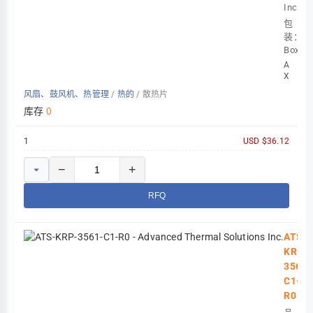
Inc.
包
装：
Box
AMD
XILINX
KRIA
风扇、鼓风机、热管理
/
热的
/
散热片
K29
54X68
库存
0
1
USD $36.12
−
+
RFQ
ATS-
KRP-
3561-
C1-
R0
品