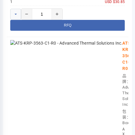
1
USD $30.85
−
+
RFQ
ATS-
KRP-
3563-
C1-
R0
品
牌：
Advan
Therma
Soluti
Inc.
包
装：
Box
AMD
XILINX