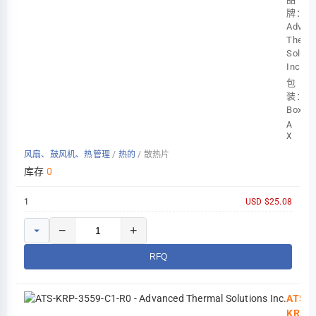
牌：
Advan
Therma
Soluti
Inc.
包
装：
Box
AMD
XILINX
KRIA
风扇、鼓风机、热管理
/
热的
/
散热片
K30
54X68
库存
0
1
USD $25.08
−
+
RFQ
ATS-
KRP-