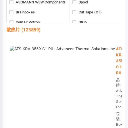
ASSMANN WSW Components
Spool
Brainboxes
Cut Tape (CT)
Comair Rotron
Strip
散热片
(123859)
Cooling Source
Case
Cooltron Industrial Supply
Retail Package
ATS-
Same Sky (Formerly CUI Devices)
KRA-
3559-
Delta Electronics
C1-
DFRobot
R0
品
EDATEC
牌：
Advan
Fairview Microwave
Therma
Soluti
Fischer Elektronik
Inc.
OmniOn Power™
包
装：
IBASE Technology
Box