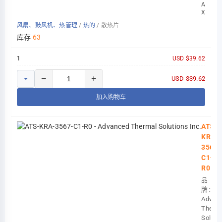
AMD
IWave Global
XILINX
KRIA
Tark Thermal Solutions
风扇、鼓风机、热管理
/
热的
/
散热片
K27
54X68
库存
63
1
USD $39.62
−
+
USD $39.62
加入购物车
ATS-
KRA-
3567-
C1-
R0
品
牌：
Advan
Therma
Soluti